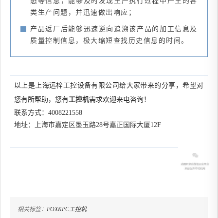
态等信息，能够及时发现生产执行过程中产生的各
类生产问题，并迅速做出响应；
产品返厂后能够迅速逆向追溯该产品的加工信息及
质量控制信息，极大缩短查找历史信息的时间。
以上是上海远梓工
控设备有限公司
给大家带来的分享，希望对
您有所帮助，您有
工控机
需求欢迎来电咨询！
联系方式：
4008221558
地址：上海市嘉定区墨玉路28号嘉正国际大厦12F
相关标签：
FOXKPC
工控机