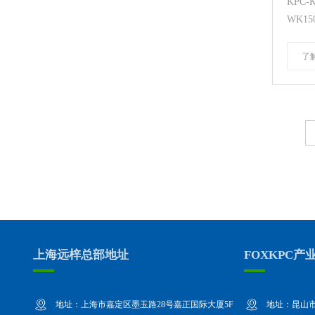
KPC-
WK150
了
上海远梓总部地址
FOXKPC产
地址：上海市嘉定区墨玉路28号嘉正国际大厦5F
地址：昆山市