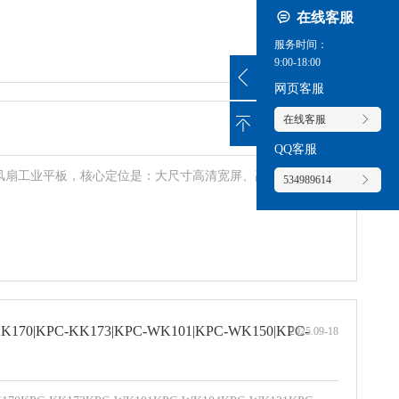
在线客服
服务时间：
9:00-18:00
网页客服
在线客服
2026
.
03-03
QQ客服
寸旗舰级无风扇工业平板，核心定位是：大尺寸高清宽屏、高防护、强扩
534989614
KK170|KPC-KK173|KPC-WK101|KPC-WK150|KPC-
2025
.
09-18