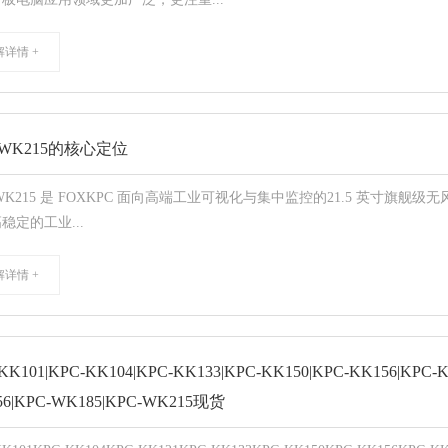
解详情 +
-WK215的核心定位
‑WK215 是 FOXKPC 面向高端工业可视化与集中监控的21.5 英
稳定的工业...
解详情 +
KK101|KPC-KK104|KPC-KK133|KPC-KK150|KPC-KK156|KPC-
6|KPC-WK185|KPC-WK215现货