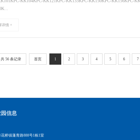
KK101KPC-KK104KPC-KK121KPC-KK133KPC-KK150KPC-KK156KPC-K
K...
解详情 +
共 56 条记录
首页
1
2
3
4
5
6
7
业园信息
花桥镇蓬青路888号1栋1室