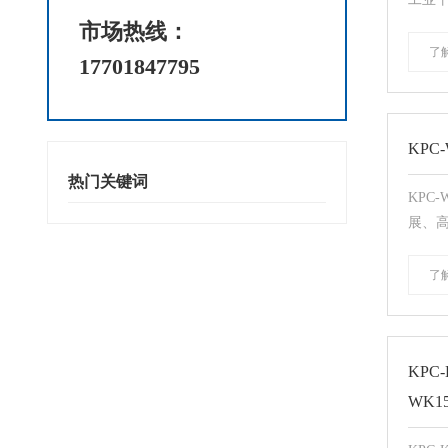
市场热线：
了
17701847795
KPC
热门关键词
KPC
展、高
了
KPC-
WK15