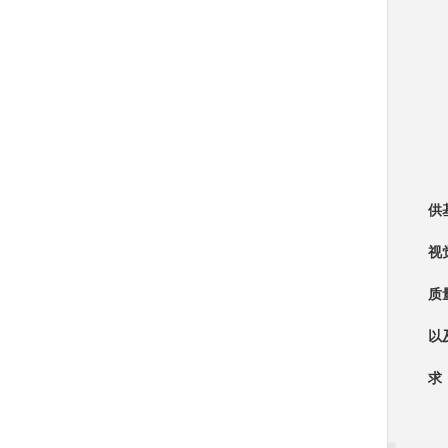
供
视
质
以
求