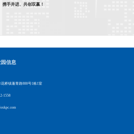
、携手并进、共创双赢！
业园信息
花桥镇蓬青路888号1栋1室
2-1558
xkpc.com