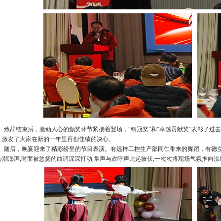
致辞结束后，激动人心的颁奖环节紧接着登场，
“
销冠奖
”
和
“卓越贡献奖”
表彰了过去
，激发了大家在新的一年里再创佳绩的决心。
随后，晚宴迎来了精彩纷呈的节目表演。
有远梓工控生产部同仁带来的舞蹈
，
有德
心潮澎湃
,时而被悠扬的曲调深深打动,掌声与欢呼声此起彼伏,一次次将现场气氛推向