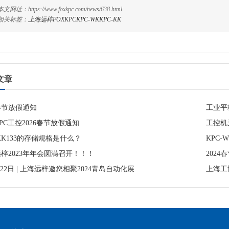
本文网址：https://www.foxkpc.com/news/638.html
相关标签：
上海远梓
FOXKPC
KPC-WK
KPC-KK
文章
5春节放假通知
工业平
KPC工控2026春节放假通知
工控机
-KK133的存储规格是什么？
KPC-
梓2023年年会圆满召开！！！
2024
8-22日 | 上海远梓邀您相聚2024青岛自动化展
上海工