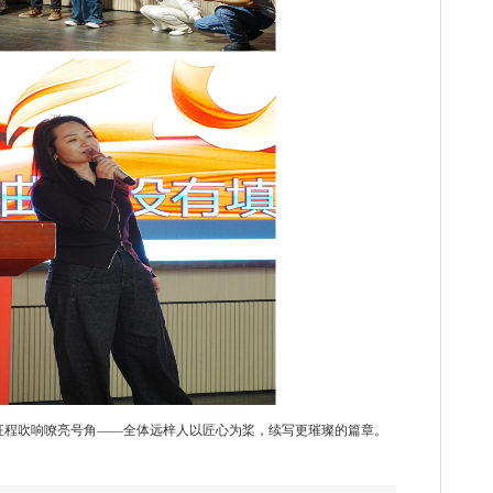
征程吹响嘹亮号角
——全体
远梓
人以匠心为桨，续写更璀璨的篇章。