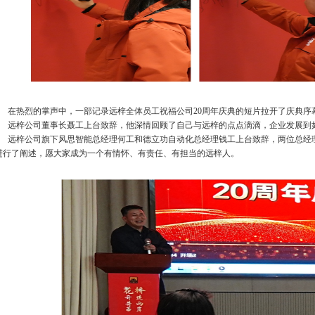
在热烈的掌声中，一部记录
远梓全体员工祝福公司
20周年庆典的
短片拉开了庆典序
远梓公司董事长聂工
上台致辞，他深情回顾了自己与
远梓
的点点滴滴，企业发展到
远梓公司旗下风思智能总经理何工和德立功自动化总经理钱工上台致辞，两位总经
进行了阐述，愿大家成为一个有情怀、有责任、有担当的
远梓
人。