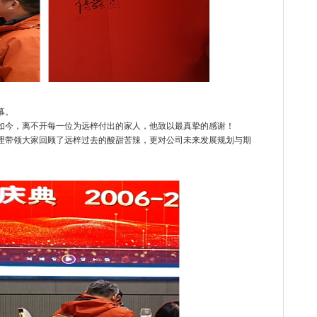
幕。
如今，离不开每一位为
远梓
付出的家人，他致以最真挚的感谢
！
理
带领大家回顾了
远梓
过去的酸甜苦辣，更对公司未来发展规划与期