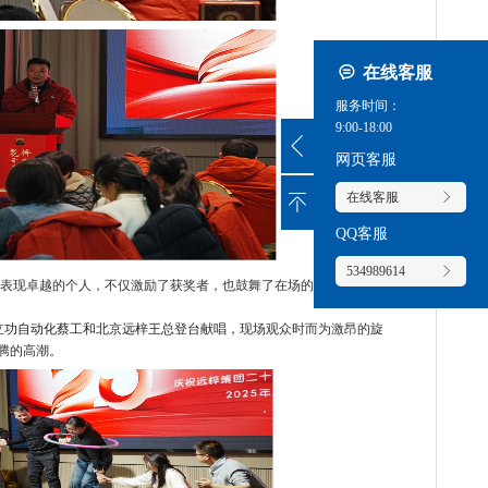
在线客服
服务时间：
9:00-18:00
网页客服
在线客服
QQ客服
534989614
表现卓越的个人，不仅激励了获奖者，也鼓舞了在场的每一位参与
立功自动化蔡工和北京远梓王总登台献唱，
现场观众时而为激昂的旋
沸腾的高潮。