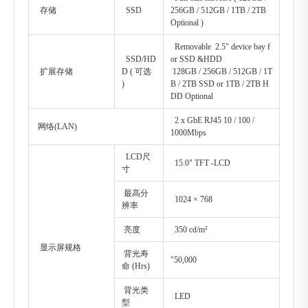
存储
SSD
256GB / 512GB / 1TB / 2TB
Optional )
Removable 2.5" device bay f
SSD/HD
or SSD &HDD
扩展存储
D ( 可选
128GB / 256GB / 512GB / 1T
)
B / 2TB SSD or 1TB / 2TB H
DD Optional
2 x GbE RJ45 10 / 100 /
网络(LAN)
1000Mbps
LCD尺
15.0" TFT -LCD
寸
最高分
1024 × 768
辨率
亮度
350 cd/m²
显示屏规格
背光寿
"50,000
命 (Hrs)
背光类
LED
型