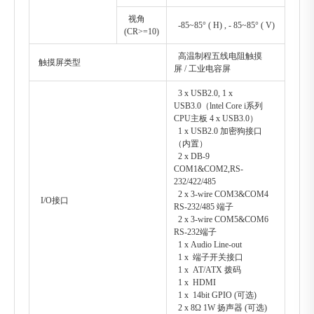
视角
-85~85° ( H) , - 85~85° ( V)
(CR>=10)
高温制程五线电阻触摸
触摸屏类型
屏 / 工业电容屏
3 x USB2.0, 1 x
USB3.0（lntel Core i系列
CPU主板 4 x USB3.0）
1 x USB2.0 加密狗接口
（内置）
2 x DB-9
COM1&COM2,RS-
232/422/485
2 x 3-wire COM3&COM4
I/O接口
RS-232/485 端子
2 x 3-wire COM5&COM6
RS-232端子
1 x Audio Line-out
1 x 端子开关接口
1 x AT/ATX 拨码
1 x HDMI
1 x 14bit GPIO (可选)
2 x 8Ω 1W 扬声器 (可选)