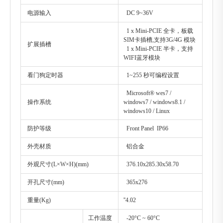
电源输入
DC 9~36V
1 x Mini-PCIE 全卡，板载
SIM卡插槽,支持3G/4G 模块
扩展插槽
1 x Mini-PCIE 半卡，支持
WIFI蓝牙模块
看门狗定时器
1~255 秒可编程设置
Microsoft® wes7 /
操作系统
windows7 / windows8.1 /
windows10 / Linux
防护等级
Front Panel IP66
外壳材质
铝合金
外观尺寸(L×W×H)(mm)
376.10x285.30x58.70
开孔尺寸(mm)
365x276
重量(Kg)
''4.02
工作温度
-20°C ~ 60°C