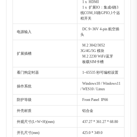
1 x HDMI
1 x 扩展IO：集成4路3
线COM,10路GPIO,1个远
程开关
DC 9~36V 4-pin 航空插
电源输入
头
M.2 3042/3052
3G/4G/5G 模块
扩展插槽
M.2 2230 WiFi/蓝牙
板载SIM卡槽
看门狗定时器
1~65535 秒可编程设置
Windows10 / Windows11
操作系统
/ WES10 / Linux
防护等级
Front Panel IP66
外壳材质
铝合金
外观尺寸(L×W×H)(mm)
437.27 * 361.27 * 68.80
开孔尺寸(mm)
425.0 * 349.0