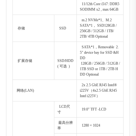
11/12th Core i5/i7: DDR5
SODIMM x2 , max 64GB
m.2 NVMe*1、M.2
SATA*1， SSD128GB /
存储
SSD
256GB / 512GB / 1TB/
2TB/ 4TB Optional
SATA*1，Removable 2.
5" device bay for SSD &H
DD
扩展存储
SSD/HDD
128GB / 256GB / 512GB /
( 可选 )
1TB SSD or 1TB / 2TB H
DD Optional
2x 2.5 GbE RJ45 Intel®
网络(LAN)
i225V（4x2.5 GbE RJ45
Intel i225V）
LCD尺
19.0" TFT -LCD
寸
最高分辨
1280 × 1024
率