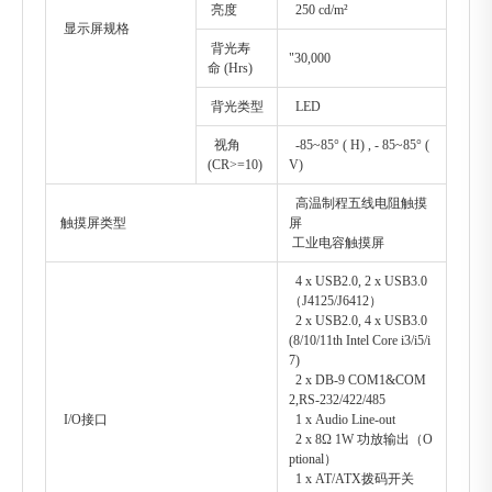
亮度
250 cd/m²
显示屏规格
背光寿
"30,000
命 (Hrs)
背光类型
LED
视角
-85~85° ( H) , - 85~85° (
(CR>=10)
V)
高温制程五线电阻触摸
触摸屏类型
屏
工业电容触摸屏
4 x USB2.0, 2 x USB3.0
（J4125/J6412）
2 x USB2.0, 4 x USB3.0
(8/10/11th Intel Core i3/i5/i
7)
2 x DB-9 COM1&COM
2,RS-232/422/485
I/O接口
1 x Audio Line-out
2 x 8Ω 1W 功放输出（O
ptional）
1 x AT/ATX拨码开关