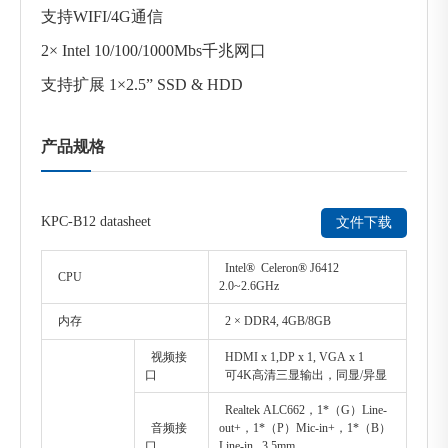
支持
WIFI/4G通信
2× Intel 10/100/1000Mbs千兆网口
支持扩展
1×2.5” SSD & HDD
产品规格
KPC-B12 datasheet
文件下载
Intel® Celeron® J6412
CPU
2.0~2.6GHz
内存
2 × DDR4, 4GB/8GB
视频接
HDMI x 1,DP x 1, VGA x 1
口
可4K高清三显输出，同显/异显
Realtek ALC662，1*（G）Line-
音频接
out+，1*（P）Mic-in+，1*（B）
口
Line-in 3.5mm