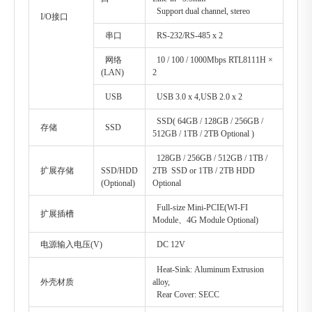
Support dual channel, stereo
I/O接口
串口
RS-232/RS-485 x 2
网络
10 / 100 / 1000Mbps RTL8111H ×
(LAN)
2
USB
USB 3.0 x 4,USB 2.0 x 2
SSD( 64GB / 128GB / 256GB /
存储
SSD
512GB / 1TB / 2TB Optional )
128GB / 256GB / 512GB / 1TB /
扩展存储
SSD/HDD
2TB SSD or 1TB / 2TB HDD
(Optional)
Optional
Full-size Mini-PCIE(WI-FI
扩展插槽
Module、4G Module Optional)
电源输入电压(V)
DC 12V
Heat-Sink: Aluminum Extrusion
外壳材质
alloy,
Rear Cover: SECC