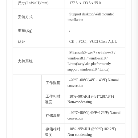
尺寸(L×W×H)(mm)
177.5 x 133.5 x 55.0
Support desktop/Wall mounted
安装方式
installation
重量(Kg)
/
认证
CE , FCC , VCCI Class A,UL
Microsoft® wes7 / windows7 /
windows8.1 / windows10 /
支持系统
Linux(kabylake platform only
support windows10 / Linux)
-20℃~60℃(-4℉~140℉) Natural
工作温度
convection
工作相对
10%~90%RH @31℃(87.8℉)
湿度
Non-condensing
-40℃~80℃(-40℉~176℉) Natural
存储温度
convection
存储相对
10%~95%RH @39℃(102.2℉)
湿度
Non-condensing