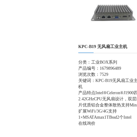
KPC-B19 无风扇工业主机
分类：
工业BOX系列
产品编号：1679896489
浏览次数：7529
关键词：
KPC-B19
无风扇工业
机
产品特点Intel®Celeron®J1900
2.42GHzCPU无风扇设计，双
片优质铝合金整体散热支持MiniP
扩展WiFi/3G/4G支持
1×MSATAmax1TBssd2个Intel
在线询价