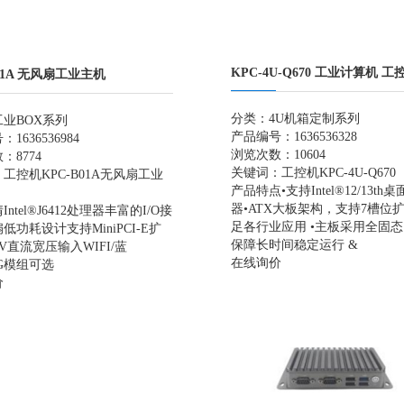
KPC-4U-Q670 工业计算机 工
B01A 无风扇工业主机
分类：
4U机箱定制系列
工业BOX系列
产品编号：1636536328
1636536984
浏览次数：10604
：8774
关键词：
工控机
KPC-4U-Q670
：
工控机
KPC-B01A
无风扇工业
产品特点•支持Intel®12/13th
器•ATX大板架构，支持7槽位
ntel®J6412处理器丰富的I/O接
足各行业应用 •主板采用全固
低功耗设计支持MiniPCI-E扩
保障长时间稳定运行 &
4V直流宽压输入WIFI/蓝
在线询价
5G模组可选
价