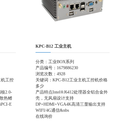
KPC-B12 工业主机
分类：
工业BOX系列
产品编号：1679886230
浏览次数：4928
主机
工控
关键词：
KPC-B12
工业主机
工控机价格
多少
四核2.0-
产品特点Intel®J6412处理器全铝合金外
层散热鳍
壳，无风扇设计支持
CI-E
DP+HDMI+VGA4K高清三显输出支持
WIFI/4G通信&nbs
在线询价