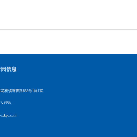
业园信息
花桥镇蓬青路888号1栋1室
2-1558
xkpc.com