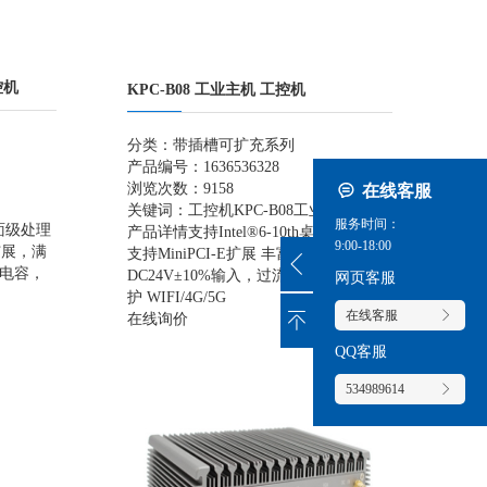
控机
KPC-B08 工业主机 工控机
分类：
带插槽可扩充系列
产品编号：1636536328
浏览次数：9158
在线客服
关键词：
工控机
KPC-B08
工业主机
服务时间：
桌面级处理
产品详情支持Intel®6-10th桌面级处理器
9:00-18:00
扩展，满
支持MiniPCI-E扩展 丰富的扩展接口
态电容，
DC24V±10%输入，过流/过压/防反接保
网页客服
护 WIFI/4G/5G
在线客服
在线询价
QQ客服
534989614