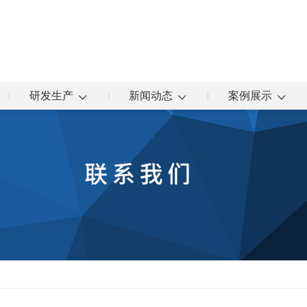
研发生产
新闻动态
案例展示