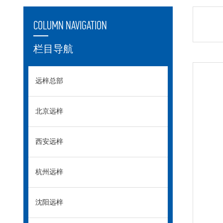
COLUMN NAVIGATION
栏目导航
远梓总部
北京远梓
西安远梓
杭州远梓
沈阳远梓