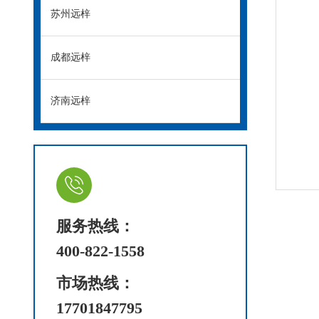
苏州远梓
成都远梓
济南远梓
服务热线：
400-822-1558
市场热线：
17701847795