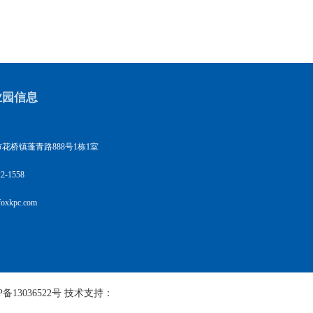
业园信息
花桥镇蓬青路888号1栋1室
2-1558
xkpc.com
P备13036522号
技术支持：