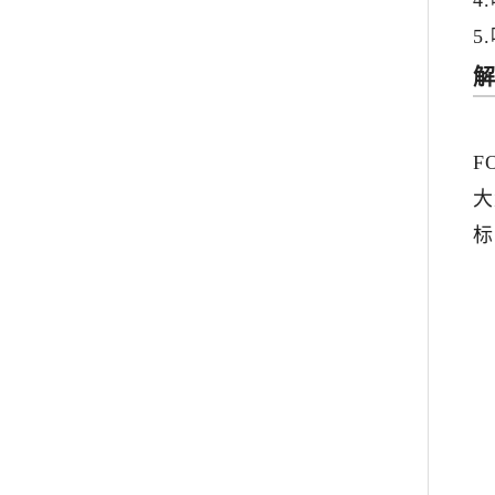
4
5
F
大
标