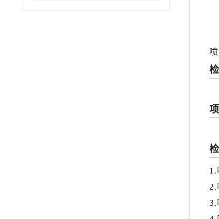
喷
1
2
3