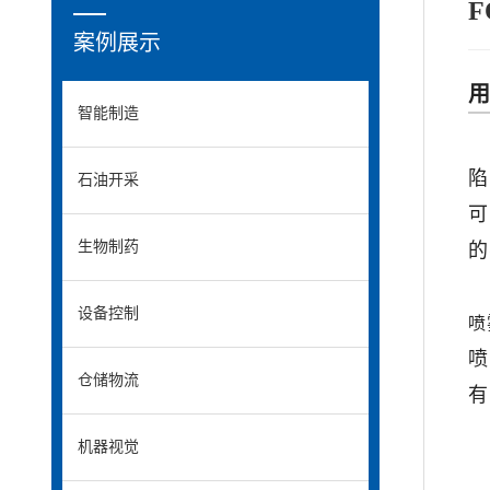
案例展示
智能制造
陷
石油开采
可
生物制药
的
设备控制
喷
喷
仓储物流
有
机器视觉