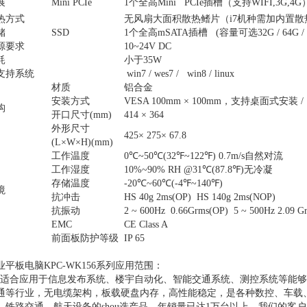
展
Mini PCIe
1个全高Mini PCIe插槽（支持WIFI,3G,4G
热方式
无风扇大面积散热鳍片（i7机种需加内置散
储
SSD
1个全高mSATA插槽 (容量可选32G / 64G / 
源要求
10~24V DC
耗
小于35W
支持系统
win7 / wes7 / win8 / linux
材质
铝合金
安装方式
VESA 100mm × 100mm，支持桌面式安装
构
开口尺寸(mm)
414 × 364
外形尺寸
425× 275× 67.8
(L×W×H)(mm)
工作温度
0℃~50℃(32℉~122℉) 0.7m/s自然对流
工作湿度
10%~90% RH @31℃(87.8℉)无冷凝
存储温度
-20℃~60℃(-4℉~140℉)
境
抗冲击
HS 40g 2ms(OP) HS 140g 2ms(NOP)
抗振动
2 ~ 600Hz 0.66Grms(OP) 5 ~ 500Hz 2.09 
EMC
CE Class A
前面板防护等级
IP 65
业平板电脑KPC-WK156系列应用范围：
合应用于信息发布系统、楼宇自动化、智能交通系统、测控系统等能够
通等行业，无电缆架构，板载硬盘内存，高性能稳定，是各种数控、车载
、铁路交通、航天设备的shou选产品。年销量已达1万台以上，我们的