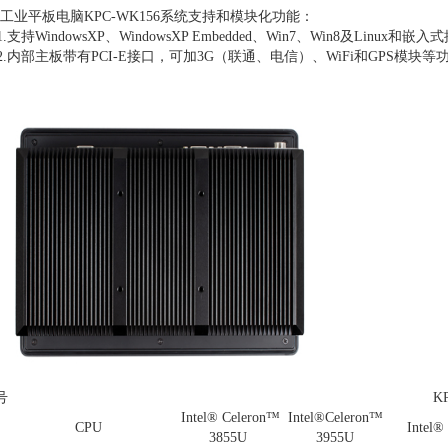
业平板电脑KPC-WK156系统支持和模块化功能：
支持WindowsXP、WindowsXP Embedded、Win7、Win8及Linux和
.内部主板带有PCI-E接口，可加3G（联通、电信）、WiFi和GPS模
号
KPC-WK156
Intel® Celeron™
Intel®Celeron™
CPU
Intel
3855U
3955U