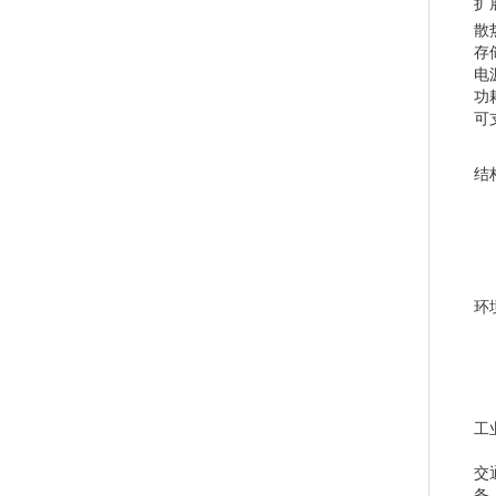
扩
散
存
电
功
可
结
环
工
适
交
备