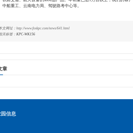
、中船重工、云南电力局、驾驶路考中心等。
本文网址：http://www.foxkpc.com/news/641.html
相关标签：
KPC-WK156
文章
业园信息