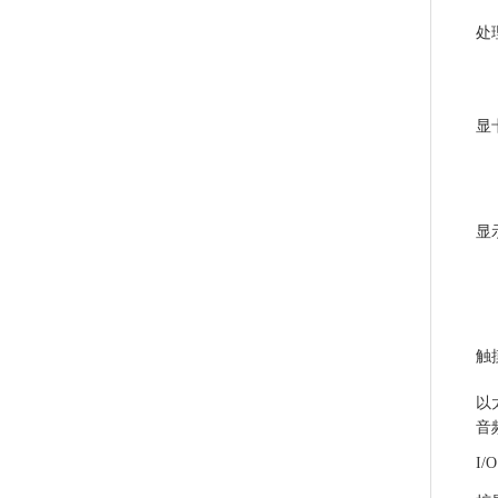
处
显
显
触
以
音
I/O