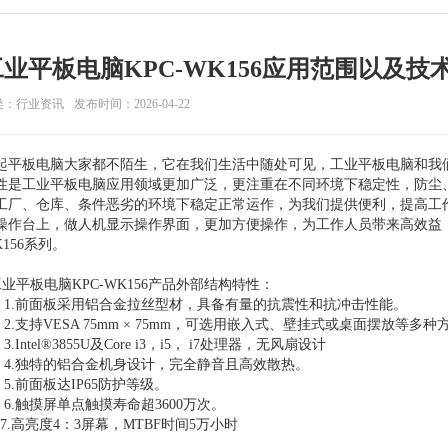
工业平板电脑KPC-WK156应用范围以及技
类：行业资讯
发布时间：2026-04-22
起平板电脑大家都不陌生，它在我们生活中随处可见，
工业平板电脑和我
性是工业平板电脑应用领域更加广泛，更注重在不同环境下稳定性，防尘
工厂、仓库、条件恶劣的环境下稳定正常运作，为我们提供便利，提高工
操作台上，做人机显示操作界面，更加方便操作，为工作人员带来高效益，
K156系列。
业平板电脑KPC-WK156产品外部结构特性：
.前面板采用铝合金拉丝型材，具备有量的抗震性和抗冲击性能。
.支持VESA 75mm × 75mm，可选用嵌入式、壁挂式或桌面摆放等多
Intel®3855U及Core i3，i5， i7处理器，无风扇设计
.独特的铝合金机身设计，完全静音且高效散热。
.前面板达IP65防护等级。
.触摸屏单点触摸寿命超3600万次。
.高亮度4：3屏幕，MTBF时间5万小时