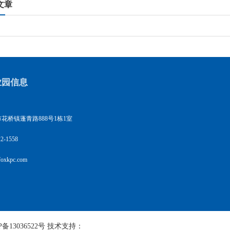
文章
业园信息
花桥镇蓬青路888号1栋1室
2-1558
xkpc.com
P备13036522号
技术支持：