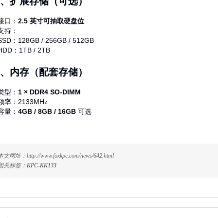
、扩展存储（可选）
接口：
2.5 英寸可抽取硬盘位
支持：
SSD：128GB / 256GB / 512GB
HDD：1TB / 2TB
、内存（配套存储）
类型：
1 × DDR4 SO‑DIMM
频率：2133MHz
容量：
4GB / 8GB / 16GB
可选
本文网址：http://www.foxkpc.com/news/642.html
相关标签：
KPC-KK133