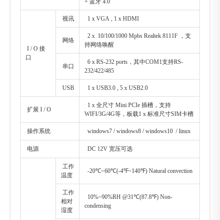
+ 蓝牙 4.0
视讯
1 x VGA , 1 x HDMI
2 x 10/100/1000 Mpbs Realtek 8111F ，支
网络
持网络唤醒
I / O 接
口
6 x RS-232 ports，其中COM1支持RS-
串口
232/422/485
USB
1 x USB3.0 , 5 x USB2.0
1 x 全尺寸 Mini PCIe 插槽，支持
扩展 I / O
WIFI/3G/4G等，板载1 x 标准尺寸SIM卡槽
操作系统
windows7 / windows8 / windows10 / linux
电源
DC 12V 宽压可选
工作
-20℃~60℃(-4℉~140℉) Natural convection
温度
工作
10%~90%RH @31℃(87.8℉) Non-
相对
condensing
湿度