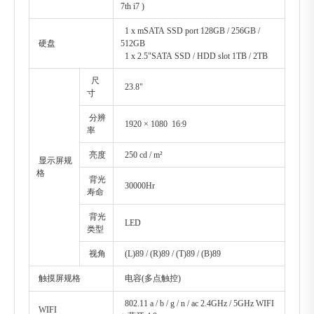
7th i7 )
1 x mSATA SSD port 128GB / 256GB /
硬盘
512GB
1 x 2.5"SATA SSD / HDD slot 1TB / 2TB
尺
23.8"
寸
分辨
1920 × 1080 16:9
率
亮度
250 cd / m²
显示屏规
格
背光
30000Hr
寿命
背光
LED
类型
视角
(L)89 / (R)89 / (T)89 / (B)89
触摸屏规格
电容(多点触控)
802.11 a / b / g / n / ac 2.4GHz / 5GHz WIFI
WIFI